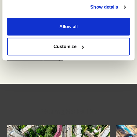
第4回
、
第5回
、
第6回
、第7回、
第8回
、
第9回
、
第10
Show details
回
、
第11回
、
第12回
、
第13回
、
第14回
、
第15回
、
第16
回
寄付レポート：
第1回
、
第2回
、
第3回
、
第
4
回
、
第5
Allow all
回
、
第6回
、
第7回
、
第8回
Customize
>>>Back to News Release Top
>>>Back to Japan Top
You might also like