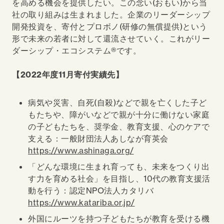
を高める機会を提供したい。この念い(おもい)から当
社の取り組みは生まれました。企業のリーダーシップ
開発投資を、寄付とプロボノ(研修の無償提供)という
形で未来の若者に対して還流させていく。これがリー
ダーシップ・エコシステム®です。
【2022年度11月寄付実績先】
病気や災害、自死(自殺)などで親を亡くした子ど
もたちや、障がいなどで親が十分に働けない家庭
の子どもたちを、奨学金、教育支援、心のケアで
支える：一般財団法人あしなが育英会
https://www.ashinaga.org/
「どんな環境に生まれ育っても、未来をつくり出
す力を育める社会」を目指し、10代の教育支援活
動を行う：認定NPO法人カタリバ
https://www.katariba.or.jp/
外国にルーツを持つ子どもたちが教育を受ける機