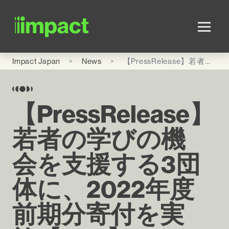
Skip to main content
Impact Japan
News
【PressRelease】若者の学びの機会を支援する3団体に、2022年度前期分寄付を実施【LES】
【PressRelease】
若者の学びの機
会を支援する3団
体に、2022年度
前期分寄付を実