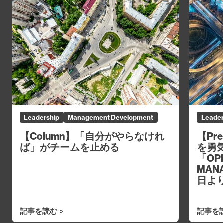
Leadership
Management Development
Leader
【Column】「自分がやらなけれ
【Pr
ば」がチームを止める
を勇
「OPE
MAN
日よ
記事を読む
記事を