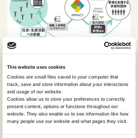
＊リーダーシップ・エコシステム®およびLeadership
This website uses cookies
Eco System®は、インパクトジャパン株式会社の登
Cookies are small files saved to your computer that
録商標です。
track, save and store information about your interactions
and usage of our website.
Cookies allow us to store your preferences to correctly
■Leadership Eco Systemとは：
present content, options or functions throughout our
https://www.impactinternational.com/jp/action-
website. They also enable us to see information like how
sdgs/leadership-eco-system
many people use our website and what pages they visit.
プロボノ研修実績レポート：
第1回
、
第2回
、
第3回
、