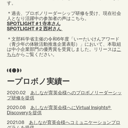
す。
＊過去、プロボノリーダーシップ研修を受け、現在社会
人となり活躍中の参加者の声はこちら。
SPOTLIGHT＃1 寺本さん
SPOTLIGHT＃2 西村さん
＊
文部科学省主催の令和6年度「いーたいけんアワード
（青少年の体験活動推進企業表彰）」において、本取組
は中小企業部門の優秀賞を受賞しました。リリースは
こ
ちら
からご覧ください。
ープロボノ実績ー
2020.02
あしなが育英会様へのプロボノリーダーシッ
プ研修を提供
2020.08
あしなが育英会様へにVirtual Insights®
Discoveryを提供
2021.08
あしなが育英会様へコミュニケーションプロ
グラムを提供