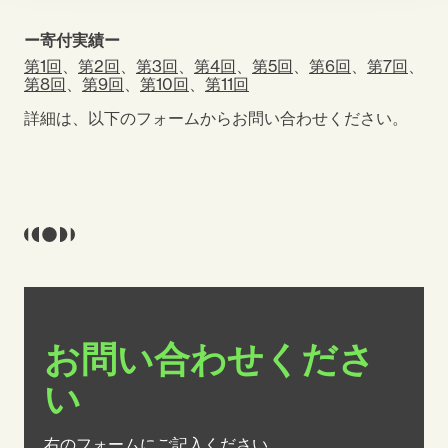
ー寄付実績ー
第
1
回
、
第
2
回
、
第
3
回
、
第
4
回
、
第
5
回
、
第
6
回
、
第7回
、
第8回
、
第9回
、
第10回
、
第11回
詳細は、以下のフォームからお問い合わせください。
お問い合わせくださ
い
右のフォームにご記入ください