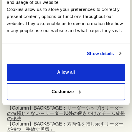
and usage of our website.
ー有償長期インターンシップ『BACKSTAGE』受け入れ
Cookies allow us to store your preferences to correctly
実績ー
present content, options or functions throughout our
2022年度 2名：
【Column】BACKSTAGE：大人の学びを生で感じて
website. They also enable us to see information like how
【Column】BACKSTAGE：参加者からの学び
many people use our website and what pages they visit.
2023年度 2名：
【Column】BACKSTAGE：「大学生のうちに楽しめ」
は本当？愉しい社会人生活を形作る信頼関係の築き方
Show details
【Column】BACKSTAGE：「失敗は、避けなくてもい
い」
2024年度 2名：
Allow all
【Column】BACKSTAGE：衝突は現状打破のチャン
ス！？チームでの意見対立をどう活かすか
【Column】BACKSTAGE：ポジティブの罠とネガティ
Customize
ブの力
2025年度 2名：
【Column】BACKSTAGE：リーダーシップはリーダー
の特権じゃない～リーダー以外の働きかけがチーム成長
の秘訣
【Column】BACKSTAGE：方向性を指し示すリーダー
が持つ「手放す勇気」