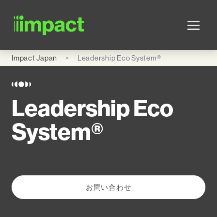
Skip to main content
Impact Japan
Leadership Eco System®
Leadership Eco
System®
お問い合わせ