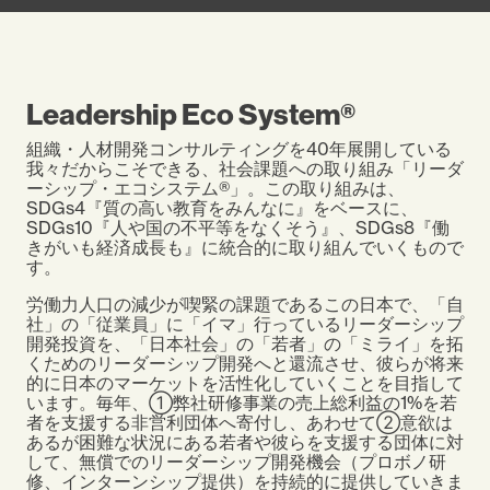
Leadership Eco System®
組織・人材開発コンサルティングを40年展開している
我々だからこそできる、社会課題への取り組み「リーダ
ーシップ・エコシステム®」。この取り組みは、
SDGs4『質の高い教育をみんなに』をベースに、
SDGs10『人や国の不平等をなくそう』、SDGs8『働
きがいも経済成長も』に統合的に取り組んでいくもので
す。
労働力人口の減少が喫緊の課題であるこの日本で、「自
社」の「従業員」に「イマ」行っているリーダーシップ
開発投資を、「日本社会」の「若者」の「ミライ」を拓
くためのリーダーシップ開発へと還流させ、彼らが将来
的に日本のマーケットを活性化していくことを目指して
います。毎年、①弊社研修事業の売上総利益の1%を若
者を支援する非営利団体へ寄付し、あわせて②意欲は
あるが困難な状況にある若者や彼らを支援する団体に対
して、無償でのリーダーシップ開発機会（プロボノ研
修、インターンシップ提供）を持続的に提供していきま