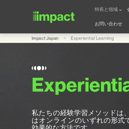
Skip to main content
Global Office - Japa
特長と領域
お問い合わせ
Impact Japan
Experiential Learning
Experientia
私たちの経験学習メソッドは
はオンラインのいずれの形式
効果的な方法です。