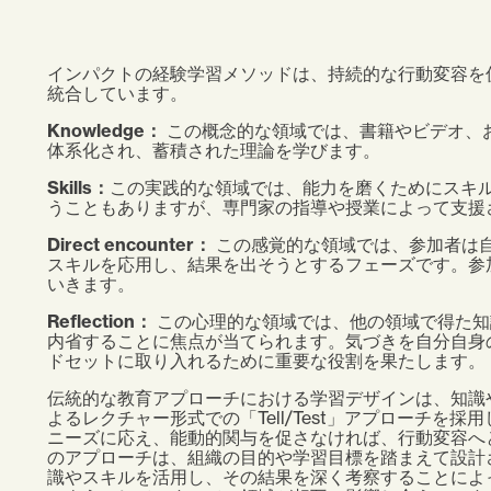
インパクトの経験学習メソッドは、持続的な行動変容を
統合しています。
Knowledge：
この概念的な領域では、書籍やビデオ、
体系化され、蓄積された理論を学びます。
Skills：
この実践的な領域では、能力を磨くためにスキ
うこともありますが、専門家の指導や授業によって支援
Direct encounter：
この感覚的な領域では、参加者は
スキルを応用し、結果を出そうとするフェーズです。参
いきます。
Reflection：
この心理的な領域では、他の領域で得た知
内省することに焦点が当てられます。気づきを自分自身
ドセットに取り入れるために重要な役割を果たします。
伝統的な教育アプローチにおける学習デザインは、知識
よるレクチャー形式での「Tell/Test」アプローチを
ニーズに応え、能動的関与を促さなければ、行動変容へ
のアプローチは、組織の目的や学習目標を踏まえて設計
識やスキルを活用し、その結果を深く考察することによ