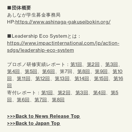
■団体概要
あしなが学生募金事務局
HP:
https://www.ashinaga-gakuseibokin.org/
■Leadership Eco Systemとは：
https://www.impactinternational.com/jp/action-
sdgs/leadership-eco-system
プロボノ研修実績レポート：
第1回
、
第2回
、
第3回
、
第4回
、
第5回
、
第6回
、第7回、
第8回
、
第9回
、
第10
回
、
第11回
、
第12回
、
第13回
、
第14回
、
第15回
、
第16
回
寄付レポート：
第1回
、
第2回
、
第3回
、
第
4
回
、
第5
回
、
第6回
、
第7回
、
第8回
>>>Back to News Release Top
>>>Back to Japan Top