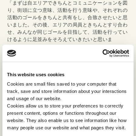
「まずは自エリアできちんとコミュニケーションを図
り、街頭に立つ意味、活動を行う意味や、それぞれの
活動のゴールをきちんと共有をし、合致させたいと思
いました。その後、エリアの局員ときちんとすり合わ
せ、みんなが同じゴールを目指して、活動を行ってい
けるように足並みをそろえていきたいと思いま
す。」
「とりあえず挑戦してみるという学び、そこからトラ
イアンドエラーを重ねて精度を高めていくということ
This website uses cookies
が印象に残りました。たくさん失敗を重ね、ゴールに
近づいていきたいと考えました！」
Cookies are small files saved to your computer that
track, save and store information about your interactions
などが届きました。また、職員の方からは、「自分が
and usage of our website.
学生募金事務局で働く意義を、きちんと言語化したの
Cookies allow us to store your preferences to correctly
は今日が初めてです。自分の中で、それを言葉にする
present content, options or functions throughout our
ことの大切さを感じました。」などの感想が出まし
website. They also enable us to see information like how
た。
many people use our website and what pages they visit.