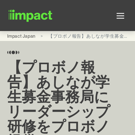
Skip to main content
Impact Japan
【プロボノ報告】あしなが学生募金事務局にリーダーシップ研修をプロボノ提供
【プロボノ報
告】あしなが学
生募金事務局に
リーダーシップ
研修をプロボノ