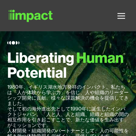
Skip to main content
Liberating
Human
Potential
1980年、イギリス湖水地方発祥のインパクト。私たち
は「人が体験から学ぶ力」を信じ、人や組織のリーダー
シップ開発に貢献、様々な課題解決の機会を提供してき
ました。
そして初の海外進出先として1990年に誕生したインパ
クトジャパン。「人と人、人と組織、組織と組織の間の
相互作用を引き起こすことで、新たな価値を生み出す」
がミッションです。
人材開発・組織開発のパートナーとして、人の可能性を