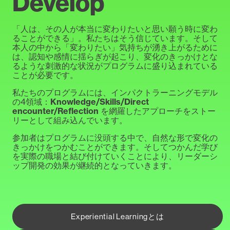
Develop
「人は、その人が本当に変わりたいと思い願う時に変わ
ることができる」。私たちはそう信じています。そして
本人の中から「変わりたい」気持ちが湧き上がるために
は、認知や感情に揺らぎが起こり、変化のきっかけとな
るような刺激的な状況がプログラムに盛り込まれている
ことが必要です。
私たちのプログラムには、インパクトラーニングモデル
の4領域：
Knowledge/Skills/Direct
encounter/Reflection
を網羅したアプローチをストー
リーとして組み込んでいます。
参加者はプログラムに没頭する中で、自然な形で変化の
きっかけをつかむことができます。そしてつかんだ学び
を実際の職場と結び付けていくことにより、リーダーシ
ップ開発の効果が継続的となっていきます。
Experiential Learningとは