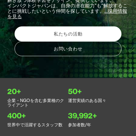
解き放つ体験学習をデザイン、提供しています。
インパクトジャパンは、自身の潜在能力"も"解放するこ
とに挑戦したいという仲間を探しています。
…採用情報
を見る
私たちの活動
お問い合わせ
20+
50+
企業・NGOを含む多業種のク
運営実績のある国々
ライアント
400+
39,999+
世界中で活躍するスタッフ数
参加者数/年