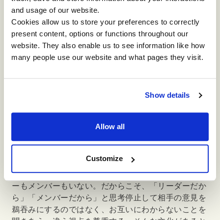
して、最終的にチームとして一つの結論にたどり着
and usage of our website.
く。すると、そこには「やらされている」ではなく、
Cookies allow us to store your preferences to correctly
「自分たちが納得して決めた」という感覚が生まれて
present content, options or functions throughout our
いるように見受けられました。これは、対話を経たか
website. They also enable us to see information like how
らこそ、たどり着けることだと感じました。
many people use our website and what pages they visit.
③ 異なる視点を受け止めるチーム文化をつくる
また今回のプログラムに参加されていた方々は、積極
Show details
的に異なる視点を取り入れる姿勢を持っていたことに
も気づきました。誰かが意見を言うと、チームメンバ
ーが頷く。さらに少数意見を拾って今後に生かそうと
Allow all
する発言も見られました。意見が違うことを否定的に
捉えるのではなく、新たな視点を得る機会として前向
Customize
きに受け止める。すると多様なアイデアが生まれやす
くなっていました。いつも間違えない、完璧なリーダ
ーもメンバーもいない。だからこそ、「リーダーだか
ら」「メンバーだから」と思考停止して相手の意見を
鵜吞みにするのではなく、お互いにわからないことを