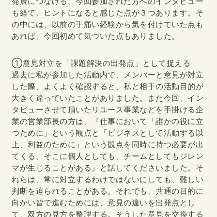
発展につなげる。今回参加された方へのインタビュー
も経て、ヒントになると感じた点が３つあります。そ
の中には、以前の手痛い経験から気を付けていた点も
あれば、今回初めて気づいた点もありました。
①意見対立を「課題解決の出発点」として捉える
過去に私が参加した活動内で、メンバーと意見が対立
した際、よくよく確認すると、私と相手の活動目的が
大きく違っていたことがありました。また今回、イン
タビューさせて頂いたリユース事業などを手掛ける企
業の営業部長の方は、『仕事において「誰かの役に立
つために」という観点と「ビジネスとして活動する以
上、利益のために」という観点を同時に持つ必要が出
てくる。そこに個人としても、チームとしてもジレン
マが生じることがある』と話してくださいました。そ
れらは、常に対立するわけではないにしても、難しい
判断を迫られることがある。それでも、共通の目的に
向かい皆で進むためには、意見の違いを出発点とし
て、双方の見方を整理する。そうした意見を交換する