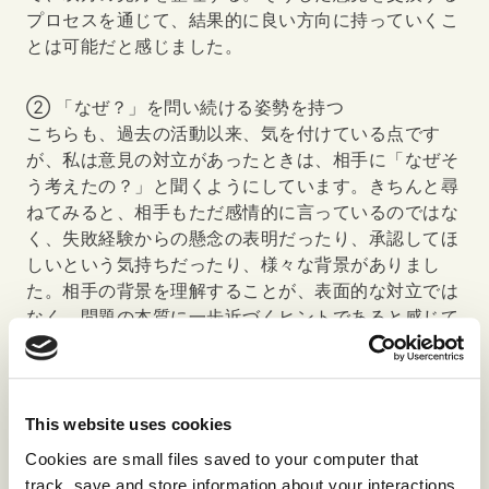
プロセスを通じて、結果的に良い方向に持っていくこ
とは可能だと感じました。
② 「なぜ？」を問い続ける姿勢を持つ
こちらも、過去の活動以来、気を付けている点です
が、私は意見の対立があったときは、相手に「なぜそ
う考えたの？」と聞くようにしています。きちんと尋
ねてみると、相手もただ感情的に言っているのではな
く、失敗経験からの懸念の表明だったり、承認してほ
しいという気持ちだったり、様々な背景がありまし
た。相手の背景を理解することが、表面的な対立では
なく、問題の本質に一歩近づくヒントであると感じて
います。今回の社会人の方々によるチーム活動内で
も、意見が対立した瞬間、一時的に停滞や混乱が生じ
ているように見えました。しかし、皆さんは対立を避
けるのではなく、対話を重ねていきました。そしてお
This website uses cookies
互いの考えの背景を知り、主張の理解を深めたこと
Cookies are small files saved to your computer that
で、より良い解決策が導き出されていきました。そう
track, save and store information about your interactions