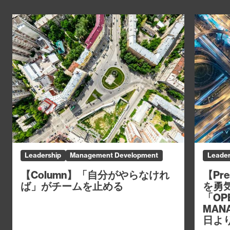
Leadership
Management Development
Leader
【Column】「自分がやらなけれ
【Pr
ば」がチームを止める
を勇
「OPE
MAN
日よ