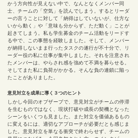
かう方向性が見えない中で、なんとなくメンバー同
士、チームの「空気」を読んでしまう。するとリーダ
ーの言うことに対して「納得はしていないが、仕方な
いから動く」や「意味も分からず、ただ動く」ことが
起きてしまう。私も学生募金のチーム活動をリードす
る中で、この事態を経験しました。そして、メンバー
が納得しないまま行ったタスクの遂行が不十分で、リ
ーダー役の私に仕事が集中しました。それを注意され
たメンバーは、やらされ感を強めて不満を募らせる。
そしてまた私に負荷がかかる。そんな負の連鎖に陥っ
たことがありました。
意見対立を成果に導く３つのヒント
しかし今回のオブザーブで、意見対立がチームの停滞
を生むものではなく、現状打破や成長の契機となった
シーンをいくつも見ました。また対立を価値あるもの
に変えるには、適切なアプローチが必要だとも感じま
した。意見対立を単なる衝突で終わらせず、チームの