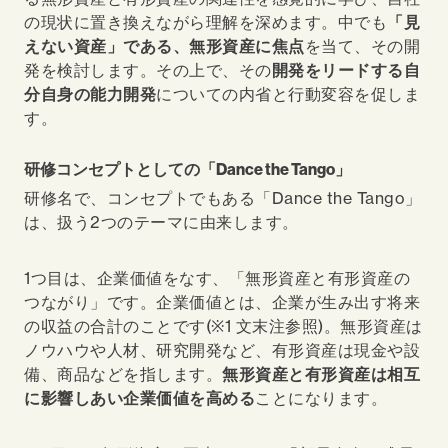
の現状に置き換えながら理解を深めます。中でも
「見
えない資産」である、無形資産に焦点
を当て、その開
発を検討します。その上で、その
開発をリードする自
分自身の能力開発
についての内省と行動変容を促しま
す。
研修コンセプトとしての「Dance the Tango」
研修名で、コンセプトでもある「Dance the Tango」
は、扱う2つのテーマに由来します。
1
つ目は、企業価値をなす、「無形資産と有形資産の
つながり」です。企業価値とは、企業が生み出す将来
の収益の合計のことです(※1 文末注参照)。無形資産は
ノウハウや人材、研究開発など、有形資産は現金や設
備、商品などを指します。
無形資産と有形資産は相互
に影響しあい企業価値を高める
ことになります。