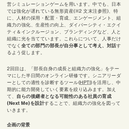
営シミュレーションゲームを用います。中でも、日本
では強化が遅れている無形資産(※2 文末注参照)、特
に、人材の採用・配置・育成、エンゲージメント、組
織力の強化、生産性の向上、ダイバーシティ・エクイ
ティ＆インクルージョン、ブランディングなど、人と
組織に光を当てています。これらについて、人事だけ
でなく
全ての部門の部長が自分事として考え、対話
す
るよう促します。
2
回目は、「部長自身の成長と組織力の強化」をテー
マにした半日間のオンライン研修です。シニアリーダ
ーとしての適性を診断するツール(
HPTI
)を活用し、中
期的に能力開発していく要素を絞り込みます。加え
て、
自らの後継者となる可能性のある社員の育成
(Next Me)を設計
することで、組織力の強化を図って
いきます。
企画の背景