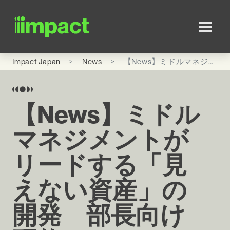
Skip to main content
Impact Japan
News
【News】ミドルマネジメントがリードする「見えない資産」の開発 部長向け研修“Dance the Tango”をリリース
【News】ミドル
マネジメントが
リードする「見
えない資産」の
開発 部長向け