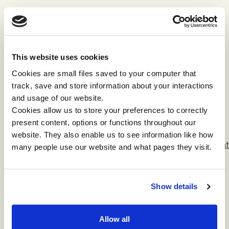
※1 「企業価値報告書 ～公正な企業社会のルール形成
に向けた提案～」
This website uses cookies
2005
年5月27日、経済産業省の企業価値研究会が上
を題とした報告書をまとめています。その中で、企業
Cookies are small files saved to your computer that
価値を「企業価値とは、会社の財産、収益力、安定
track, save and store information about your interactions
性、効率性、成長力等株主の利益に資する会社の属性
and usage of our website.
またはその程度をいい、概念的には、企業が生み出す
Cookies allow us to store your preferences to correctly
キャッシュフローの割引現在価値の総和を想定するも
present content, options or functions throughout our
のである」と定義づけています。
website. They also enable us to see information like how
https://www.meti.go.jp/policy/economy/keiei_innovat
many people use our website and what pages they visit.
houkokusho-honntai-set.pdf
※2 「知的財産推進計画2021～コロナ後のデジタル・
Show details
グリーン競争を勝ち抜く無形資産強化戦略～」
2021
年7月13日、首相官邸において知的財産戦略本部
Allow all
会合が開催され、「知的財産推進計画2021 ～コロ