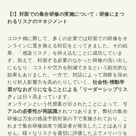
【!】対面での集合研修の実施について：研修にまつ
わるリスクのマネジメント
コロナ禍に際して、多くの企業では対面での研修をオ
ンラインに置き換える対応をとってきました。その結
果、「感染リスク」を抑え込むことに成功していま
す。加えて、対面する必要のなかった研修の洗い出し
にもなり、コストや労力を削減できるという副次的な
効果もありました。一方で、対話によって洞察を深め
たり対人影響力を高めたりしていく、
社会性-情動学
習がなおざりになることによる「リーダーシップリス
ク」
は日々高まっています。
オンラインという代替案が示されたことによって、
リ
アルの必要性が再認識
されつつあります。弊社の集合
研修は万全の感染予防対策の下で実施されており、こ
れまで集合研修由来で感染者が発生したことはありま
せん。様々なリスクを適切に評価した上でメリハリを