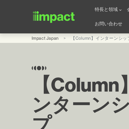
Skip to main content
Global Office - Japa
特長と領域
お問い合わせ
Impact Japan
【Column】インターンシッ
【Colum
ンターン
プ