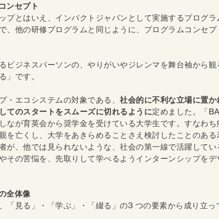
コンセプト
ップとはいえ、インパクトジャパンとして実施するプログラ
で、他の研修プログラムと同じように、プログラムコンセプ
るビジネスパーソンの、やりがいやジレンマを舞台袖から観
する」です。
プ・エコシステムの対象である、
社会的に不利な立場に置か
してのスタートをスムーズに切れるように
定めました。「BA
しなが育英会から奨学金を受けている大学生です。すなわち
親を亡くし、大学をあきらめることさえ検討したことのある
者が、他では見られないような、社会の第一線で活躍してい
やその苦悩を、先取りして学べるようインターンシップをデ
の全体像
、「見る」・「学ぶ」・「綴る」の3 つの要素から成り立っ