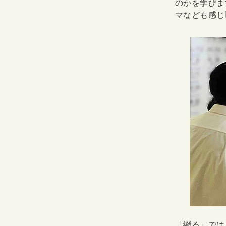
のかを学びま
マなども感じ
「綴る」では