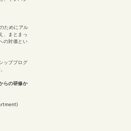
活のためにアル
え、まとまっ
への対価とい
シッププログ
す。
からの研修か
artment)