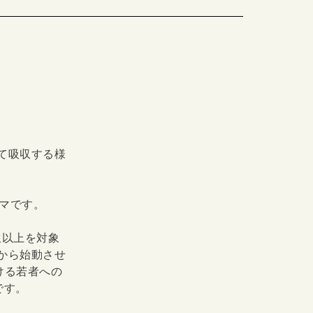
て吸収する様
コマです。
生以上を対象
から始動させ
ける若者への
です。