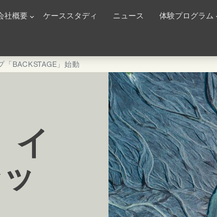
n Navigation
会社概要
ケーススタディ
ニュース
体験プログラム
プ「BACKSTAGE」始動
n】イ
シッ