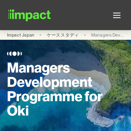
Skip to main content
Impact Japan
ケーススタディ
Managers Development Programme for Oki
Managers
Development
Programme for
Oki