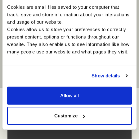
Vice President of Human Resources
Vita
Cookies are small files saved to your computer that
Borealis
"We value
track, save and store information about your interactions
“To develop senior middle managers
support T
and usage of our website.
into real leaders requires a journey
sustainab
Cookies allow us to store your preferences to correctly
which takes them out of their
journey."
personal comfort zone to unleash
present content, options or functions throughout our
their potential. At Borealis we are
website. They also enable us to see information like how
convinced that the return on this
many people use our website and what pages they visit.
investment is contributing to our
successful achievement of strategy.”
Show details
Allow all
Customize