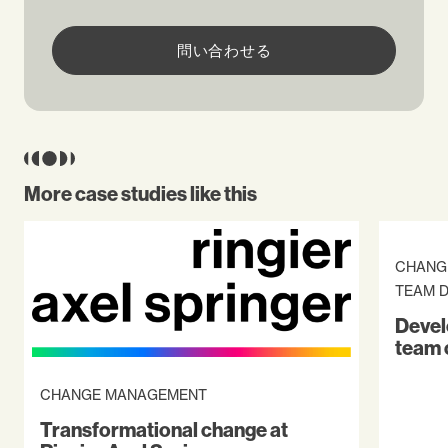
問い合わせる
More case studies like this
CHANG
TEAM 
Devel
team 
CHANGE MANAGEMENT
Transformational change at