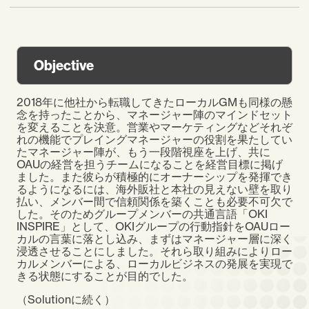
Objective
2018年に他社から転職してきたローカルGMも同様の懸
念を持ったことから、マネージャー陣のマインドセット
を変えることを決意。営業やマーケティングなどそれぞ
れの機能でプレイングマネージャーの役割を果たしてい
たマネージャー陣が、もう一段階視座を上げ、共に
OAUの経営を担うチームになることを経営目標に掲げ
ました。また彼らが積極的にオーナーシップを発揮でき
るようになるには、海外販社と本社の見えない壁を取り
払い、メンバー間で信頼関係を築くことも必要不可欠で
した。そのためグループメンバーの共通言語「OKI
INSPIRE」として、OKIグループの行動指針をOAUロー
カルの言葉に落とし込み、まずはマネージャー層に深く
浸透させることにしました。それら取り組みによりロー
カルメンバーによる、ローカルビジネスの発展を実現で
きる状態にすることが目的でした。
（Solutionに続く）