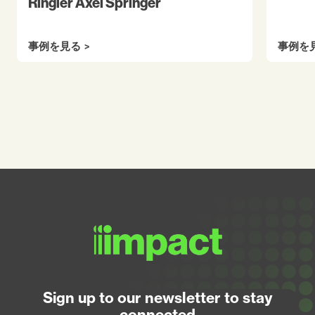
Ringier Axel Springer
事例を見る
事例を
Sign up to our newsletter to stay
connected