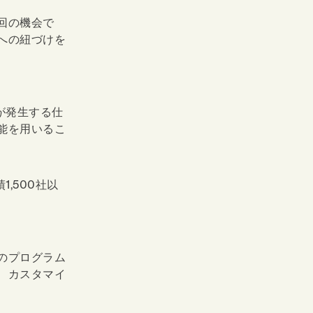
回の機会で
への紐づけを
が発生する仕
能を用いるこ
,500社以
のプログラム
、カスタマイ