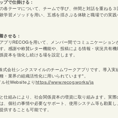
ップで仕掛ける
：
の各テーマについて、チームで学び、仲間と対話を重ねる３
験学習メソッドを用い、五感を揺さぶる体験と職場での実践
着させる
：
アプリRECOGを用いて、メンバー間でコミュニケーション
す。感謝や称賛レター機能や、投稿による情報・状況共有機
係資本を強化し続ける場を設定します。
、株式会社シンクスマイルのチームワークアプリです。導入実績1
種・業界の組織活性化に用いられています*。
ル社Websiteより
https://www.recog.works/ja
と仕組みにより、社会関係資本の増資に取り組みます。実際
は、個社の事情や必要なサポート、使用システム等も勘案し
提供することも可能です。