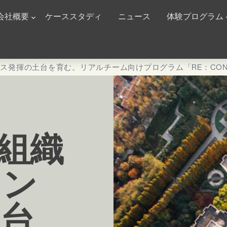
n Navigation
会社概要
ケーススタディ
ニュース
体験プログラム
ンス発揮の土台を育む。リアルチーム向けプログラム「RE：CON
】組織
マン
土台