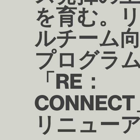
を育む。
ルチーム
プログラ
「RE：
CONNEC
リニュー