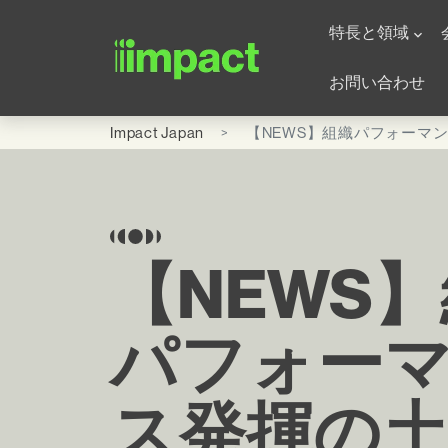
Skip to main content
Global Office - Japa
特長と領域
お問い合わせ
Impact Japan
【NEWS】組織パフォーマ
【NEWS
パフォー
ス発揮の