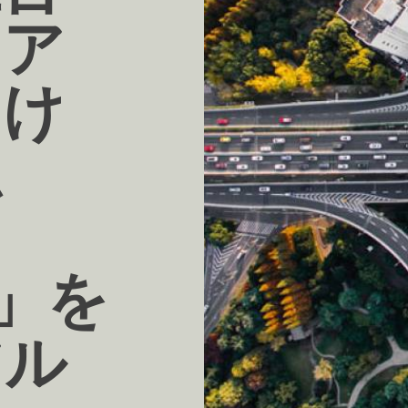
リア
向け
ム
T」を
アル