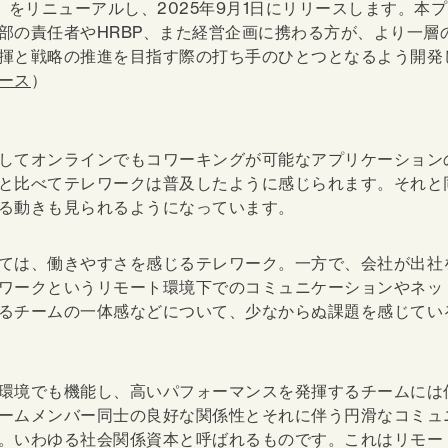
」をリニューアルし、2025年9月
1
日にリリースします。本プ
部の責任者やHRBP、また経営企画に携わる方が、より一層
揮と戦略の推進を目指す際の打ち手のひとつとなるよう開発
ース
）
してオンラインでも
コワーキングが可能な
アプリケーション
と比べてテレワークは普及したように感じられます。それと
る動きも見られるようになっています。
ては、働きやすさを感じるテレワーク。一方で、会社が出社
ワークというリモート環境下でのコミュニケーションやネッ
るチームの一体感などについて、少なからぬ課題を感じてい
環境でも機能し、高いパフォーマンスを発揮するチームには
ームメンバー同士の良好な関係性とそれに伴う円滑なコミュ
。いわゆる社会関係資本と呼ばれるものです。これはリモー