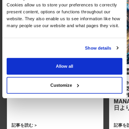
Cookies allow us to store your preferences to correctly
present content, options or functions throughout our
website. They also enable us to see information like how
many people use our website and what pages they visit.
Show details
Allow all
Leadership
Management Development
Leader
【Column】「自分がやらなけれ
【Pr
Customize
ば」がチームを止める
を勇
「OPE
MAN
日よ
記事を読む
記事を