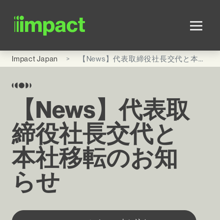
Skip to main content
Impact Japan
【News】代表取締役社長交代と本社移転のお知らせ
【News】代表取
締役社長交代と
本社移転のお知
らせ