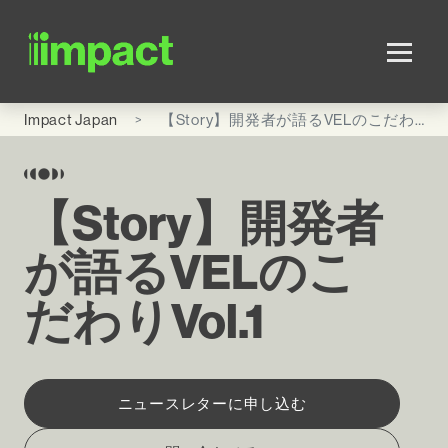
Skip to main content
Impact Japan
【Story】開発者が語るVELのこだわりVol.1
【Story】開発者
が語るVELのこ
だわりVol.1
ニュースレターに申し込む