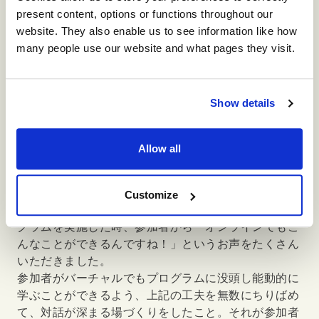
present content, options or functions throughout our
でもZoomから離脱してしまうと、上記設計が当初予
website. They also enable us to see information like how
定通りにならないことも。
many people use our website and what pages they visit.
そのため臨機応変なリカバリー対応も求められます。
準備時間もアクティビティに入るまでの説明時間も、
Show details
従来のF2Fと比べて、VELは倍以上かかるといっても
過言ではありません。
ここまでこだわる理由。それは、
“
緊張感をもちつつ
Allow all
快適に、楽しく学ぶ場づくり”
が、参加者の学びにと
って、何よりも大事だと考えているからです。
Customize
あるクライアントで、チームビルディングのVELプロ
グラムを実施した時、参加者から「オンラインでもこ
んなことができるんですね！」というお声をたくさん
いただきました。
参加者がバーチャルでもプログラムに没頭し能動的に
学ぶことができるよう、上記の工夫を無数にちりばめ
て、対話が深まる場づくりをしたこと。それが参加者