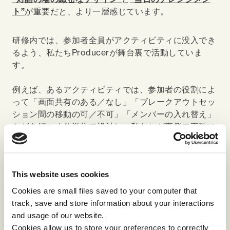
ト”
が重要だと、より一層感じています。
研修内では、参加者全員がアクティビティに没入でき
るよう、私たちProducerが舞台裏で活動していま
す。
例えば、あるアクティビティでは、参加者の役割によ
って「画面共有のある／なし」「ブレークアウトセッ
ション間の移動の可／不可」「メンバーの入れ替え」
などを細かく分単位で設計し、私たちが裏側で正確に
設定し実行します。意見交換の場の設定も、ランダム
なグループ分けではなく「ペア」「3人1組」「小グル
ープ」「チーム単位」など組み合わせを変え、事前に
This website uses cookies
組み合わせのリストを作り込んで場をアレンジするこ
ともあります。
Cookies are small files saved to your computer that
track, save and store information about your interactions
and usage of our website.
しかし、研修はリアルでもバーチャルでもハプニング
Cookies allow us to store your preferences to correctly
が起こるものです。当日、参加者の電波状況で、1人