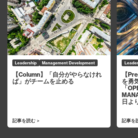
Leadership
Management Development
Leader
【Column】「自分がやらなけれ
【Pr
ば」がチームを止める
を勇
「OPE
MAN
日よ
記事を読む
記事を