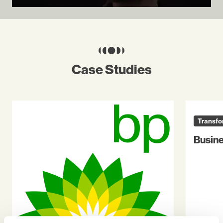
Case Studies
Transfo
Busines