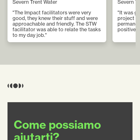
Severn Trent Water
Severn Tr
"The Impact facilitators were very
"It was g
good, they knew their stuff and were
project t
approachable and friendly. The STW
permanent
facilitator was able to relate the tasks
positive 
to my day job."
Come possiamo
aiutarti?