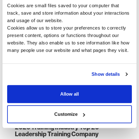
Cookies are small files saved to your computer that
track, save and store information about your interactions
Our Awards
and usage of our website.
Cookies allow us to store your preferences to correctly
Year after year, we continue to be acknowledged for
present content, options or functions throughout our
the quality and effectiveness of our partnerships with
website. They also enable us to see information like how
clients and for our own work on building Impact as an
many people use our website and what pages they visit.
organisation worth working for.
Show details
Allow all
Customize
2026 Training Industry Top 20
Leadership Training Company