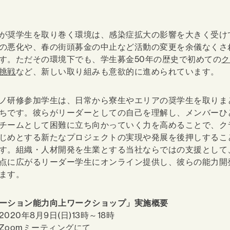
が奨学生を取り巻く環境は、感染症拡大の影響を大きく受け
の悪化や、春の街頭募金の中止など活動の変更を余儀なくさ
す。ただその環境下でも、学生募金50年の歴史で初めての
ク
挑戦
など、新しい取り組みも意欲的に進められています。
ノ研修参加学生は、日常から寮生やエリアの奨学生を取りま
ちです。彼らがリーダーとしての自己を理解し、メンバーひ
チームとして困難に立ち向かっていく力を高めることで、ク
じめとする新たなプロジェクトの実現や発展を後押しするこ
す。組織・人材開発を生業とする当社ならではの支援として
点に広がるリーダー学生にオンライン提供し、彼らの能力開
ます。
ーション能力向上ワークショップ」実施概要
020年8月9日(日)13時～18時
Zoomミーティングにて