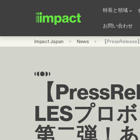
Skip to main content
Global Office - Japa
特長と領域
お問い合わせ
Impact Japan
News
【PressRele
【PressRe
LESプロ
第二弾！