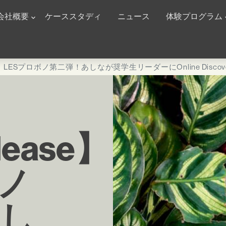
n Navigation
会社概要
ケーススタディ
ニュース
体験プログラム
ase】LESプロボノ第二弾！あしなが奨学生リーダーにOnline Disco
lease】
ボノ
あし