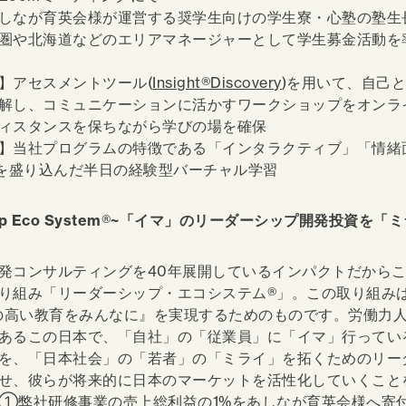
しなが育英会様が運営する奨学生向けの学生寮・心塾の塾生
圏や北海道などのエリアマネージャーとして学生募金活動を
】アセスメントツール(
Insight®Discovery
)を用いて、自己
解し、コミュニケーションに活かすワークショップをオンラ
ィスタンスを保ちながら学びの場を確保
】当社プログラムの特徴である「インタラクティブ」「情緒
」を盛り込んだ半日の経験型バーチャル学習
p Eco System
®
~「イマ」のリーダーシップ開発投資を「ミ
発コンサルティングを40年展開しているインパクトだから
り組み「リーダーシップ・エコシステム®」。この取り組み
質の高い教育をみんなに』を実現するためのものです。労働力
あるこの日本で、「自社」の「従業員」に「イマ」行ってい
を、「日本社会」の「若者」の「ミライ」を拓くためのリー
せ、彼らが将来的に日本のマーケットを活性化していくこと
①弊社研修事業の売上総利益の1%をあしなが育英会様へ寄