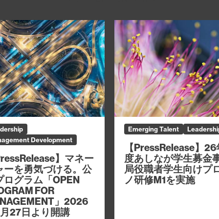
dership
Emerging Talent
Leadershi
agement Development
【PressRelease】2
度あしなが学生募金
ressRelease】マネー
局役職者学生向けプ
ャーを勇気づける。公
ノ研修M1を実施
プログラム「OPEN
OGRAM FOR
NAGEMENT」2026
8月27日より開講