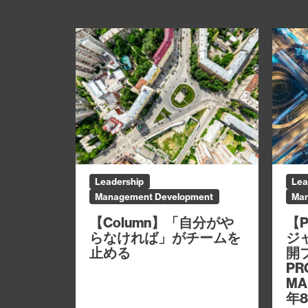
Leadership
Lea
Management Development
Man
【Column】「自分がや
【P
らなければ」がチームを
ジ
止める
開
PR
MA
年