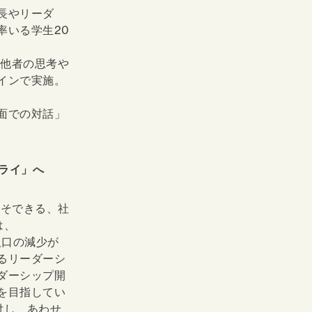
長やリーダ
率いる学生20
と他者の思考や
インで実施。
面での対話」
ライ」へ
こそできる、社
は、
人口の減少が
るリーダーシ
ダーシップ開
を目指してい
付し、あわせ