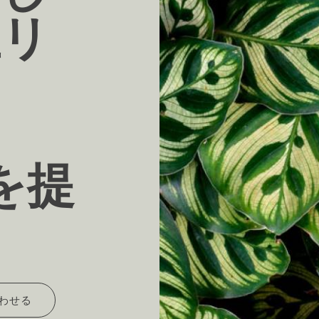
生リ
yを提
わせる