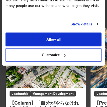
many people use our website and what pages they visit.
You might also like
Show details
Allow all
Customize
Leadership
Management Development
Leader
【Column】「自分がやらなけれ
【Pr