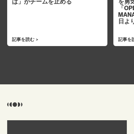
ば」がチームを止める
を勇
「OPE
MAN
日よ
記事を読む
記事を