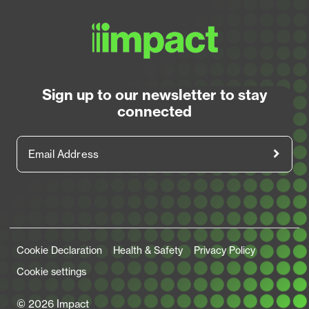
Sign up to our newsletter to stay
connected
Email Address
Legal Links
Cookie Declaration
Health & Safety
Privacy Policy
Cookie settings
© 2026 Impact