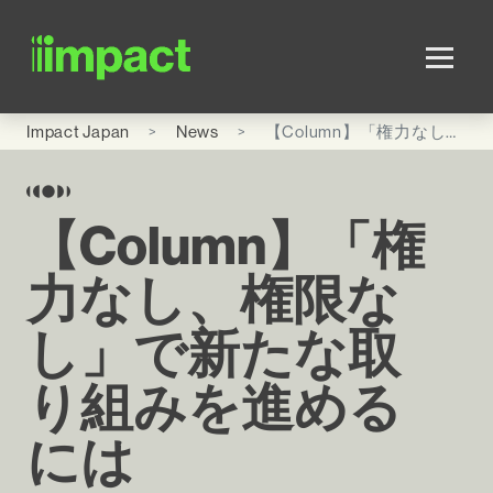
Skip to main content
Impact Japan
News
【Column】「権力なし、権限なし」で新たな取り組みを進めるには
【Column】「権
力なし、権限な
し」で新たな取
り組みを進める
には