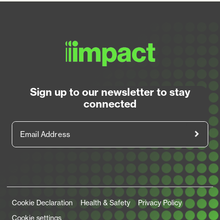
Sign up to our newsletter to stay
connected
Email Address
Legal Links
Cookie Declaration
Health & Safety
Privacy Policy
Cookie settings