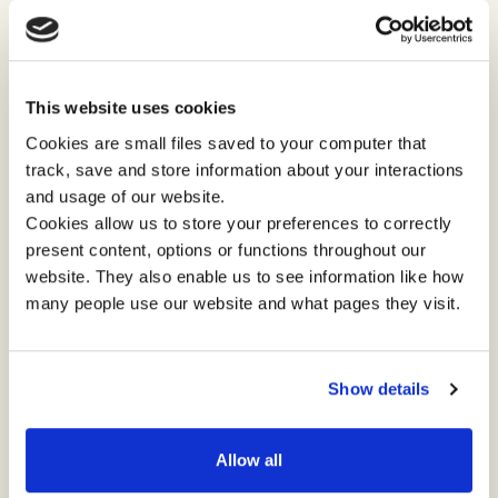
権威を使って進めるためにも、ぜひ自己認識の向上に
取り組んでみてください。
This website uses cookies
(1)
ターシャ・ユーリック
(2018
年
2
月
9
日
)
「リーダー
に不可欠な『自己認識力』を高める
3
つの視点」、
Cookies are small files saved to your computer that
https://www.dhbr.net/articles/-/5215
(
最終アクセス
track, save and store information about your interactions
日：
2022
年
7
月１
4
日
)
and usage of our website.
Cookies allow us to store your preferences to correctly
present content, options or functions throughout our
(
Written by Pin
、Creator、Brand Enhancement
website. They also enable us to see information like how
Department
)
many people use our website and what pages they visit.
>>>この筆者と話してみる
>>>Back to News Release Top
Show details
>>>Back to Japan Top
Allow all