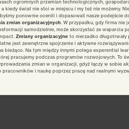
asach ogromnych przemian technologicznych, gospodarc
 a kiedy świat nie stoi w miejscu i my też nie możemy. N
abyśmy ponownie ocenili i dopasowali nasze podejście d
ia zmian organizacyjnych
. W przypadku, gdy firma nie j
sformacji samodzielnie, może skorzystać ze wsparcia p
Impact.
Zmiany organizacyjne
to nierzadko długotrwały 
atne jest zewnętrzne spojrzenie i aktywne rozwiązywani
 bieżąco. Na tym między innymi polega experential learn
tórej pracujemy podczas programów rozwojowych. To ś
prowadzania zmian w organizacji, gdyż łączy w sobie a
o pracowników i naukę poprzez pracę nad realnymi wyzw
Może cię zainteresować