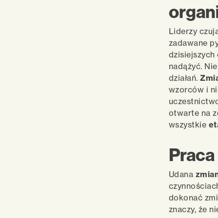
organ
Liderzy czuj
zadawane pyt
dzisiejszych
nadążyć. Nie
działań.
Zmia
wzorców i n
uczestnictwo
otwarte na 
wszystkie
et
Praca
Udana
zmian
czynnościach
dokonać zmia
znaczy, że n