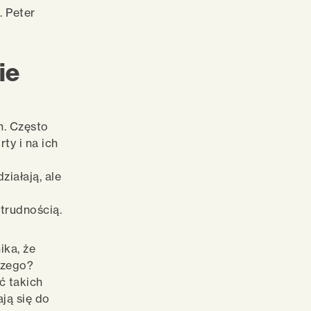
. Peter
ie
h. Często
ty i na ich
iałają, ale
 trudnością.
ika, że
aczego?
ć takich
ją się do