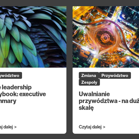
ywództwo
Zmiana
Przywództwo
Zespoły
 leadership
ybook: executive
Uwalnianie
mmary
przywództwa - na du
skalę
j dalej
Czytaj dalej