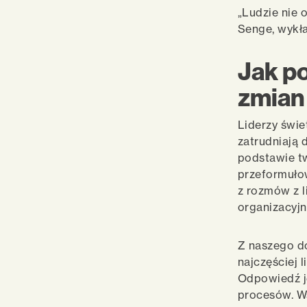
„Ludzie nie 
Senge, wykł
Jak p
zmian
Liderzy świ
zatrudniają 
podstawie tw
przeformułow
z rozmów z l
organizacyjn
Z naszego d
najczęściej 
Odpowiedź je
procesów. W