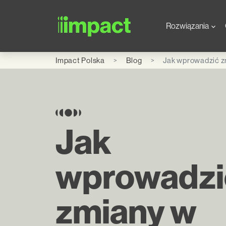
Skip to main content
Global Office - Pola
Rozwiązania
Impact Polska
Blog
Jak wprowadzić z
Jak
wprowadzi
zmiany w