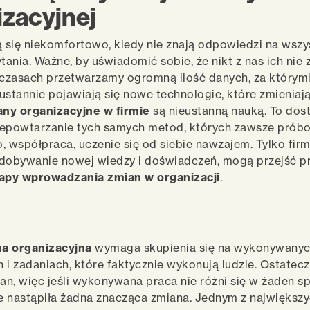
izacyjnej
ą się niekomfortowo, kiedy nie znają odpowiedzi na wszy
ania. Ważne, by uświadomić sobie, że nikt z nas ich nie 
 czasach przetwarzamy ogromną ilość danych, za którym
ustannie pojawiają się nowe technologie, które zmieniają
ny organizacyjne w firmie
są nieustanną nauką. To dos
iepowtarzanie tych samych metod, których zawsze próbo
, współpraca, uczenie się od siebie nawzajem. Tylko firm
zdobywanie nowej wiedzy i doświadczeń, mogą przejść p
apy wprowadzania zmian w organizacji
.
a organizacyjna
wymaga skupienia się na wykonywany
 i zadaniach, które faktycznie wykonują ludzie. Ostatec
n, więc jeśli wykonywana praca nie różni się w żaden s
ie nastąpiła żadna znacząca zmiana. Jednym z najwięks