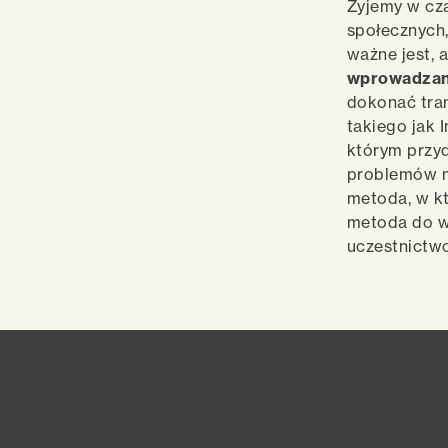
Żyjemy w cz
społecznych,
ważne jest, 
wprowadzan
dokonać tran
takiego jak 
którym przyd
problemów na
metoda, w k
metoda do w
uczestnictw