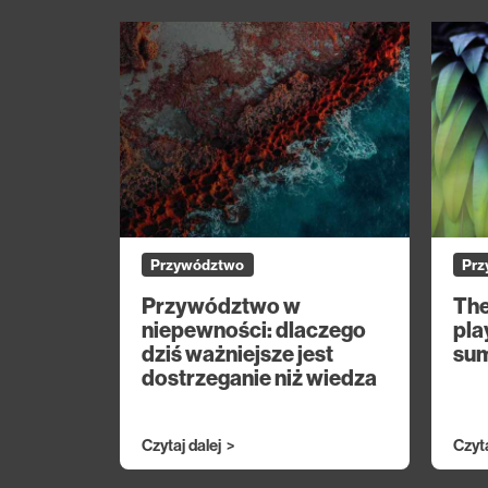
Przywództwo
Prz
Przywództwo w
The
niepewności: dlaczego
pla
dziś ważniejsze jest
su
dostrzeganie niż wiedza
Czytaj dalej
Czyta