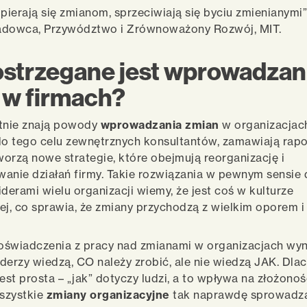
opierają się zmianom, sprzeciwiają się byciu zmienianymi”
adowca, Przywództwo i Zrównoważony Rozwój, MIT.
ostrzegane jest wprowadzan
 w firmach?
etnie znają powody
wprowadzania zmian
w organizacjac
do tego celu zewnętrznych konsultantów, zamawiają rapor
orzą nowe strategie, które obejmują reorganizację i
anie działań firmy. Takie rozwiązania w pewnym sensie dz
iderami wielu organizacji wiemy, że jest coś w kulturze
ej, co sprawia, że zmiany przychodzą z wielkim oporem i
oświadczenia z pracy nad zmianami w organizacjach wyn
liderzy wiedzą, CO należy zrobić, ale nie wiedzą JAK. Dl
st prosta – „jak” dotyczy ludzi, a to wpływa na złożonoś
szystkie
zmiany organizacyjne
tak naprawdę sprowadza