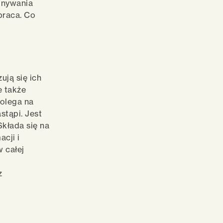
konywania
 praca. Co
ują się ich
e także
polega na
stąpi. Jest
Składa się na
cji i
 całej
z