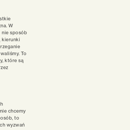
stkie
zna. W
i nie sposób
 kierunki
trzeganie
waliśmy. To
y, które są
rzez
ch
znie chcemy
posób, to
zych wyzwań