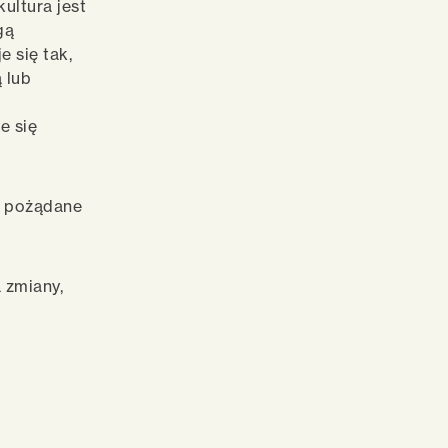
kultura jest
gą
 się tak,
 lub
j
e się
y pożądane
 zmiany,