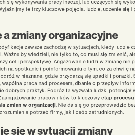
ych się wykonywania pracy inaczej, lub uczących się wy
Wyjaśnijmy te trzy kluczowe pojęcia: ludzie, uczenie się i
e a zmiany organizacyjne
yfikacje zawsze zachodzą w sytuacjach, kiedy ludzie cz
. Ważne by wiedzieli, nie tylko to, co musi się zmienić, al
kszy cel i perspektywę. Angażowanie ludzi w zmianę nie 
ich na spotkanie i poinformowaniu o tym, co za chwilę na
odróż w nieznane, gdzie przydarzą się upadki i porażki. 
, wspólna praca nad procesem, dbanie o przepływ informa
 dobrych praktyk. Podróż ta wyzwala ludzki potencjał w
. Zaangażowanie pracowników to kluczowy etap
procesu
a zmian w organizacji
. Nie da się go przeprowadzić be
rozumienia potrzeb firmy, jak i osób zatrudnionych.
e się w sytuacji zmiany