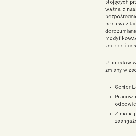
stojących pr
ważna, z nas
bezpośrednio
ponieważ kul
dorozumianą
modyfikować
zmieniać cała
U podstaw w
zmiany w za
Senior L
Pracowni
odpowied
Zmiana p
zaangażo