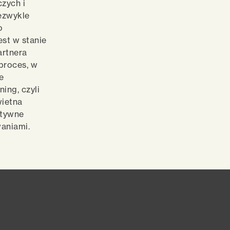
zych i
iezwykle
o
est w stanie
artnera
proces, w
e
ing, czyli
wietna
ktywne
aniami.