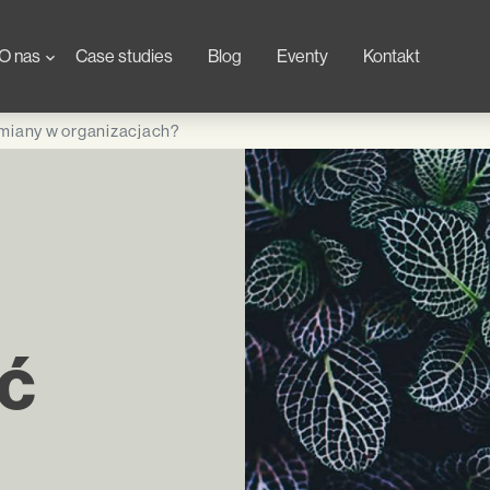
nd Navigation
O nas
Case studies
Blog
Eventy
Kontakt
miany w organizacjach?
ć