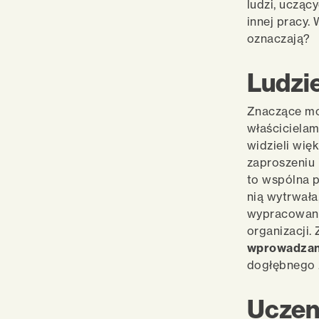
ludzi, ucząc
innej pracy. 
oznaczają?
Ludzi
Znaczące mod
właścicielami
widzieli wię
zaproszeniu 
to wspólna p
nią wytrwała
wypracowanie
organizacji
wprowadzani
dogłębnego z
Uczeni