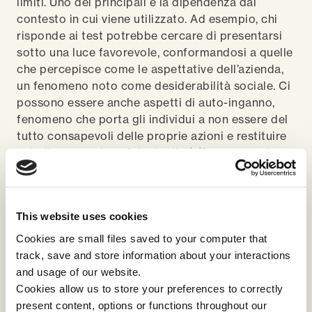
limiti. Uno dei principali è la dipendenza dal
contesto in cui viene utilizzato. Ad esempio, chi
risponde ai test potrebbe cercare di presentarsi
sotto una luce favorevole, conformandosi a quelle
che percepisce come le aspettative dell’azienda,
un fenomeno noto come desiderabilità sociale. Ci
possono essere anche aspetti di auto-inganno,
fenomeno che porta gli individui a non essere del
tutto consapevoli delle proprie azioni e restituire
quindi una versione falsata di sé (fenomeno che
può essere rilevante nei questionari auto-
descrittivi).
This website uses cookies
Per ridurre l’impatto di questi limiti, è
Cookies are small files saved to your computer that
fondamentale che i test siano gestiti da
track, save and store information about your interactions
professionisti esperti e che siano sempre integrati
and usage of our website.
con colloqui individuali. Questo approfondimento
Cookies allow us to store your preferences to correctly
permette di ottenere una visione più completa e
present content, options or functions throughout our
precisa della persona. Un errore comune è