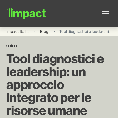
Skip to main content
Impact Italia
Blog
Tool diagnostici e leadership: un approccio integrato per le risorse umane
Tool diagnostici e
leadership: un
approccio
integrato per le
risorse umane