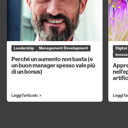
Leadership
Management Development
Digita
Innovat
Perché un aumento non basta (e
un buon manager spesso vale più
Appre
di un bonus)
nell’e
artifi
Leggi l'articolo
Leggi l'a