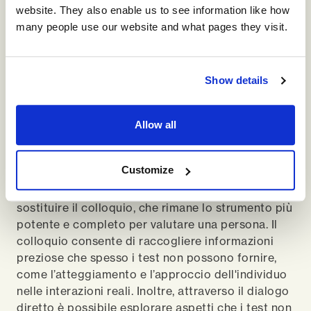
website. They also enable us to see information like how
pensare che i test possano funzionare da soli,
many people use our website and what pages they visit.
senza un adeguato supporto. In realtà la
combinazione di strumenti diagnostici e colloqui
mirati è il modo migliore per ottenere risultati
affidabili.
Show details
Quindi, è corretto affermare che i test da soli
Allow all
non sono sufficienti per valutare o selezionare
una persona?
Customize
Esattamente. I test diagnostici non possono
sostituire il colloquio, che rimane lo strumento più
potente e completo per valutare una persona. Il
colloquio consente di raccogliere informazioni
preziose che spesso i test non possono fornire,
come l’atteggiamento e l’approccio dell'individuo
nelle interazioni reali. Inoltre, attraverso il dialogo
diretto è possibile esplorare aspetti che i test non