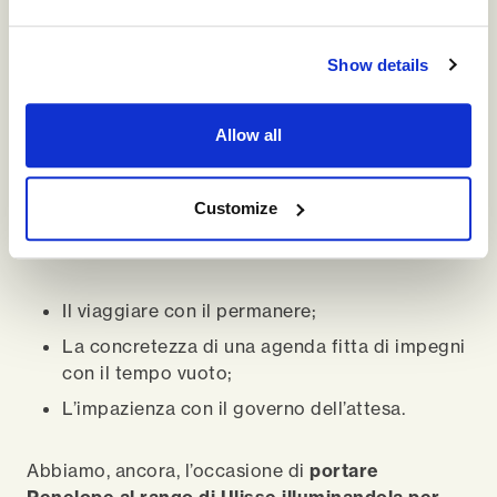
Simon Weil
Verso una nuova cultura
Show details
manageriale
La cultura manageriale
, così come l’abbiamo
Allow all
conosciuta, ha da sempre scelto Ulisse.
Customize
Ha però oggi, la grande
opportunità di integrare
Penelope,
riconciliando:
Il viaggiare con il permanere;
La concretezza di una agenda fitta di impegni
con il tempo vuoto;
L’impazienza con il governo dell’attesa.
Abbiamo, ancora, l’occasione di
portare