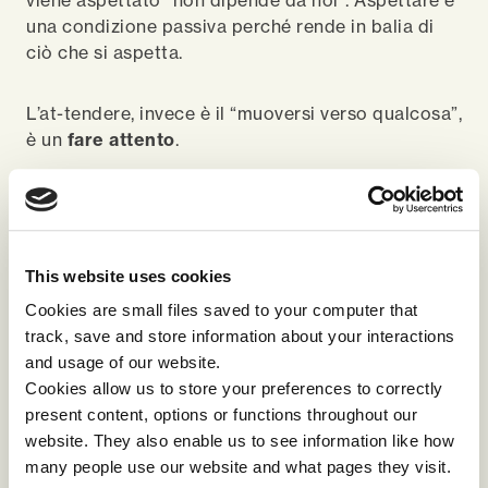
viene aspettato “non dipende da noi”. Aspettare è
una condizione passiva perché rende in balia di
ciò che si aspetta.
L’at-tendere, invece è il “muoversi verso qualcosa”,
è un
fare attento
.
Penelope ha del limite l’accezione positiva
.
Come è perché questa metafora potrebbe aiutarci
This website uses cookies
a guardare alle nostre organizzazioni e all’agire
Cookies are small files saved to your computer that
manageriale in modo diverso?
track, save and store information about your interactions
and usage of our website.
PROGETTARE IL FUTURO, NON ASPETTARLO
Cookies allow us to store your preferences to correctly
present content, options or functions throughout our
“
Il futuro non ci porta nulla. Non ci dà nulla: siamo
website. They also enable us to see information like how
noi che, per costruirlo dobbiamo dargli tutto
”
many people use our website and what pages they visit.