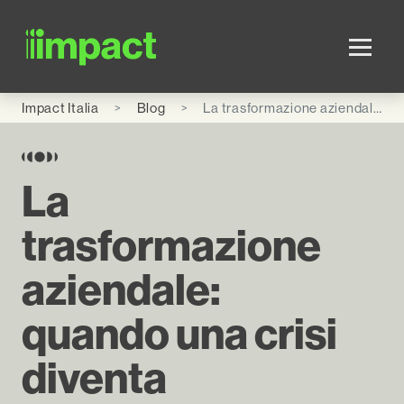
Skip to main content
Impact Italia
Blog
La trasformazione aziendale: quando una crisi diventa esperienza
La
trasformazione
aziendale:
quando una crisi
diventa