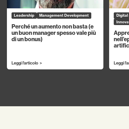
Leadership
Management Development
Digita
Innovat
Perché un aumento non basta (e
un buon manager spesso vale più
Appre
di un bonus)
nell’e
artifi
Leggi l'articolo
Leggi l'a