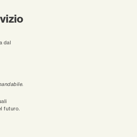
rvizio
a dal
mandabile.
ali
l futuro.