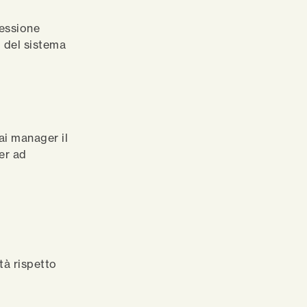
nessione
i del sistema
i manager il
er ad
tà rispetto