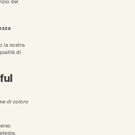
vizio del
tezza
o la nostra
qualità di
ful
me di coloro
verso
ategie,