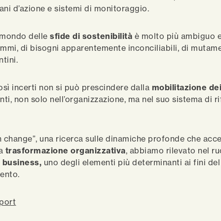
iani d’azione e sistemi di monitoraggio.
l mondo delle
sfide di sostenibilità
è molto più ambiguo e
emmi, di bisogni apparentemente inconciliabili, di mutam
ntini.
osì incerti non si può prescindere dalla
mobilitazione de
nti, non solo nell’organizzazione, ma nel suo sistema di r
n change”, una ricerca sulle dinamiche profonde che acc
la
trasformazione organizzativa
, abbiamo rilevato nel ru
i business,
uno degli elementi più determinanti ai fini de
ento.
eport