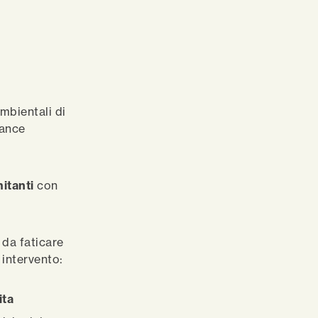
mbientali di
mance
mitanti
con
 da faticare
 intervento:
ita