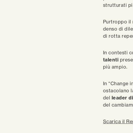
strutturati p
Purtroppo i
denso di dil
di rotta repe
In contesti c
talenti
prese
più ampio.
In “Change i
ostacolano 
del
leader d
del cambiam
Scarica il R