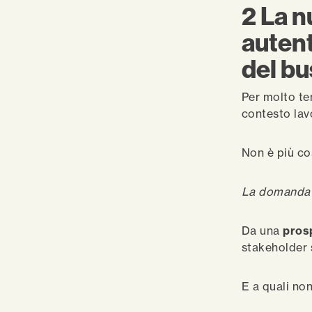
2
La n
autent
del bu
Per molto te
contesto lav
Non è più co
La domanda “
Da una
pros
stakeholder 
E a quali n