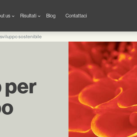
 Navigation
ut us
Risultati
Blog
Contattaci
sviluppo sostenibile
 per
po