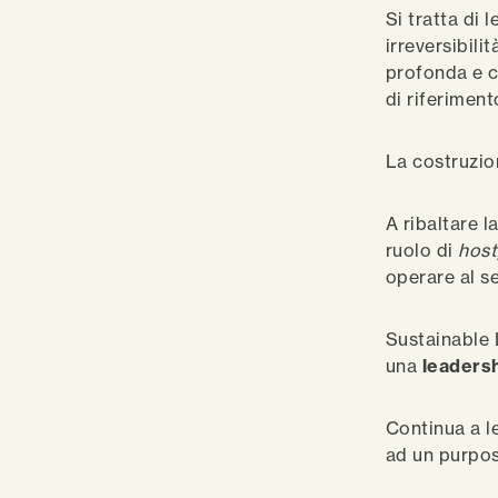
Si tratta di 
irreversibili
profonda e c
di riferiment
La costruzion
A ribaltare l
ruolo di
host
operare al s
Sustainable 
una
leadersh
Continua a le
ad un purpos