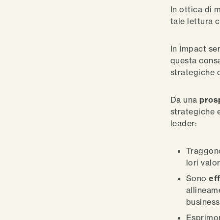
In ottica di
tale lettura
In Impact s
questa consa
strategiche 
Da una
prosp
strategiche e
leader:
Traggon
lori valo
Sono
eff
allineame
business
Esprimo