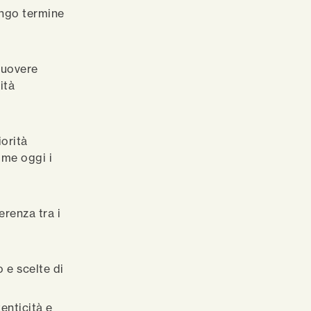
ungo termine
uovere
ità
iorità
ome oggi i
renza tra i
o e scelte di
tenticità e