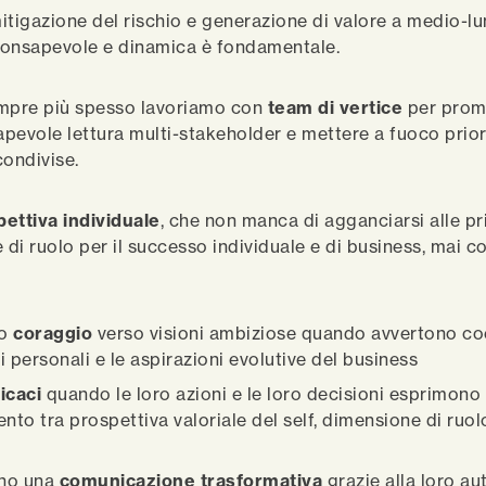
 mitigazione del rischio e generazione di valore a medio-l
 consapevole e dinamica è fondamentale.
empre più spesso lavoriamo con
team di vertice
per prom
pevole lettura multi-stakeholder e mettere a fuoco prior
condivise.
ettiva individuale
, che non manca di agganciarsi alle pr
 di ruolo per il successo individuale e di business, mai c
o
coraggio
verso visioni ambiziose quando avvertono coe
ri personali e le aspirazioni evolutive del business
icaci
quando le loro azioni e le loro decisioni esprimono
nto tra prospettiva valoriale del self, dimensione di ruol
no una
comunicazione trasformativa
grazie alla loro au