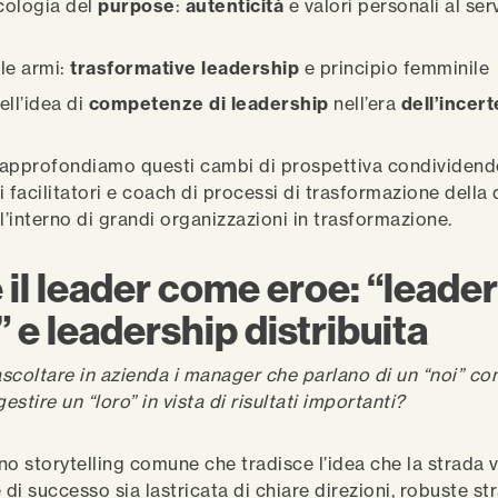
ologia del
purpose
:
autenticità
e valori personali al ser
le armi:
trasformative leadership
e principio femminile
ell’idea di
competenze di leadership
nell’era
dell’incer
o approfondiamo questi cambi di prospettiva condividend
 facilitatori e coach di processi di trasformazione della 
l’interno di grandi organizzazioni in trasformazione.
 il leader come eroe
: “leader
 e leadership distribuita
 ascoltare in azienda i manager che parlano di un “noi” co
stire un “loro” in vista di risultati importanti?
uno storytelling comune che tradisce l’idea che la strada 
i successo sia lastricata di chiare direzioni, robuste str