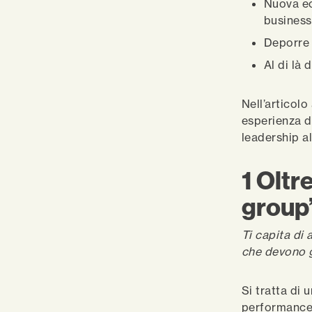
Nuova ec
business
Deporre 
Al di là d
Nell’articol
esperienza di
leadership al
1
Oltre
group”
Ti capita di
che devono ge
Si tratta di 
performance d