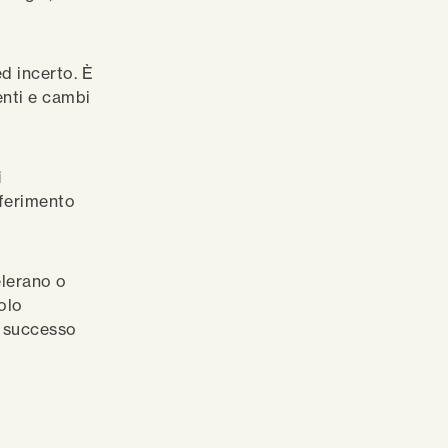
d incerto. È
enti e cambi
i
iferimento
elerano o
olo
l successo