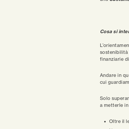
Cosa si int
L’orientamen
sostenibilit
finanziarie d
Andare in qu
cui guardiam
Solo superan
a metterle i
Oltre il