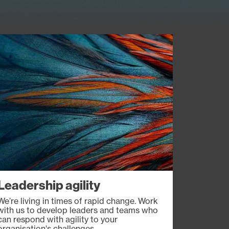
age
Leadership agility
We’re living in times of rapid change. Work
with us to develop leaders and teams who
can respond with agility to your
organisation's challenges.