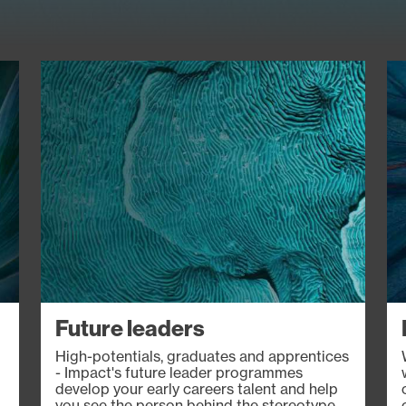
Image
Im
Future leaders
High-potentials, graduates and apprentices
- Impact's future leader programmes
develop your early careers talent and help
you see the person behind the stereotype.