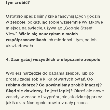
tym zrobić?
Ostatnio spędziliśmy kilka fascynujących godzin
w zespole, pokazując sobie wzajemnie wyjątkowe
miejsca na świecie, używając „
Google Street
View
”.
Wiele się nauczyłam o moich
współpracownikach
ich m
łodości i tym,
co ich
ukształtowało.
4. Zaangażuj wszystkich w ulepszanie zespołu
Wybierz
narzędzie do badania zespołu
lub po
prostu zadaj sobie kilka otwartych pytań.
Co
robimy dobrze? Co powinniśmy zrobić inaczej?
Ską
d si
ę dowiemy, że jest lepiej?
Określcie nowe
zasady w zespole i wypróbujcie jak działają przez
jakiś czas. Następnie powt
ó
rz cały proces.