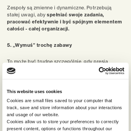
Zespo
ł
y s
ą zmienne i dynamiczne. Potrzebują
stałej uwagi, aby
spełniać swoje zadania,
pracować efektywnie i być spójnym elementem
całości - całej organizacji
.
5. „
Wymuś
”
trochę zabawy
To może być trudne szczeg
ó
lnie, gdy presja
biznesowa jest ogromna, a wszyscy są zmęczeni i
zestresowani. Stworzenie przestrzeni,
danie
pozwolenia na zabawę i zainicjowanie jej może
jednak dostarczyć wielu, bardzo potrzebnych
This website uses cookies
moment
ó
w na
uwolnienie emocji i
Cookies are small files saved to your computer that
tworzenie więzi w zespole
.
track, save and store information about your interactions
and usage of our website.
Podsumowując:
musimy nauczyć się, że wszystko
Cookies allow us to store your preferences to correctly
co robimy, aby
budować silny zespół pracujący w
present content, options or functions throughout our