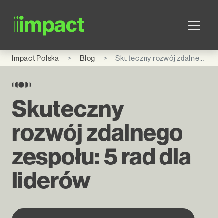
Skip to main content
Impact Polska
Blog
Skuteczny rozwój zdalnego zespołu: 5 rad dla liderów
Skuteczny
rozwój zdalnego
zespołu: 5 rad dla
liderów