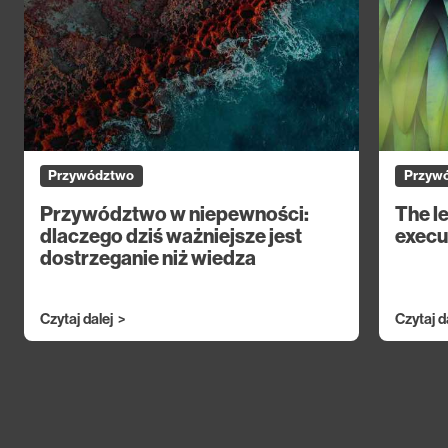
Przywództwo
Przyw
Przywództwo w niepewności:
The l
dlaczego dziś ważniejsze jest
execu
dostrzeganie niż wiedza
Czytaj dalej
Czytaj d