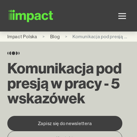
Skip to main content
Impact Polska
Blog
Komunikacja pod presją w pracy - 5 wskazówek
Komunikacja pod
presją w pracy - 5
wskazówek
Zapisz się do newslettera