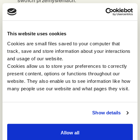
swoich przemyśleniach.
Namierz wzorce zachowania.
Przed trudną
rozmową pomocne będzie cofnięcie się o
krok i rozważenie istotnych informacji, które
pomogą Ci w sformułowaniu odpowiedzi. Jak
This website uses cookies
druga osoba zareagowała na tego typu
Cookies are small files saved to your computer that
sytuacje w przeszłości? Jaki jest jej styl
track, save and store information about your interactions
podejmowania decyzji? Weź pod uwagę dane,
and usage of our website.
którymi dysponujesz. Zapytaj kogoś, kto może
Cookies allow us to store your preferences to correctly
podzielić się obiektywną perspektywą lub kto
present content, options or functions throughout our
ma wyjątkowy wgląd w drugą osobę i może
website. They also enable us to see information like how
pomóc ci zaplanować Twoje podejście.
many people use our website and what pages they visit.
Czy któraś z pięciu wskazówek była skuteczna w
sytuacji kryzysu w Twojej organizacji? Jakich
Show details
strategii użyłeś, by komunikować się w nowy
bardziej efektywny sposób? Podziel się z nami
swoimi spostrzeżeniami.
Allow all