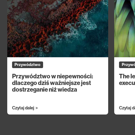
Przywództwo
Przyw
Przywództwo w niepewności:
The l
dlaczego dziś ważniejsze jest
execu
dostrzeganie niż wiedza
Czytaj dalej
Czytaj d