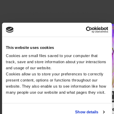
Ti potrebbe anche interessare
This website uses cookies
Cookies are small files saved to your computer that
track, save and store information about your interactions
and usage of our website.
Cookies allow us to store your preferences to correctly
present content, options or functions throughout our
website. They also enable us to see information like how
many people use our website and what pages they visit.
Leadership
Management Development
Digita
Innovat
Perché un aumento non basta (e
un buon manager spesso vale più
Appre
Show details