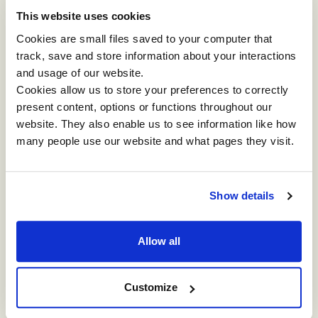
percepite come cose importanti. Ma queste sono
This website uses cookies
molto difficili da definire, figuriamoci da misurare.
Cookies are small files saved to your computer that
track, save and store information about your interactions
Anche in questo caso, l’atteggiamento comune è
and usage of our website.
stato l'evitamento: schivare domande difficili sui
Cookies allow us to store your preferences to correctly
valori, l’etica e i principi nella definizione e
present content, options or functions throughout our
misurazione del successo nelle organizzazioni.
website. They also enable us to see information like how
many people use our website and what pages they visit.
Tutti noi siamo ‘portatori’ di un profondo e umano
bisogno di significato, del desiderio che le nostre
vite trascendano dal semplice "guadagnarsi da
Show details
vivere" per sentirci anche parte di qualcosa di
concreto, unico e utile. Desideriamo che il nostro
contributo faccia la differenza, sia denso di
Allow all
significato e crei qualcosa che duri in futuro.
Customize
Esiste una profonda connessione tra questi
fondamentali bisogni umani e l'esperienza