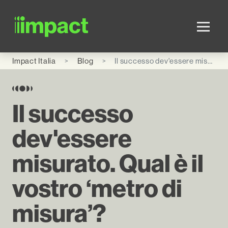
Skip to main content
Impact Italia
Blog
Il successo dev'essere misurato. Qual è il vostro ‘metro di misura’?
Il successo
dev'essere
misurato. Qual è il
vostro ‘metro di
misura’?