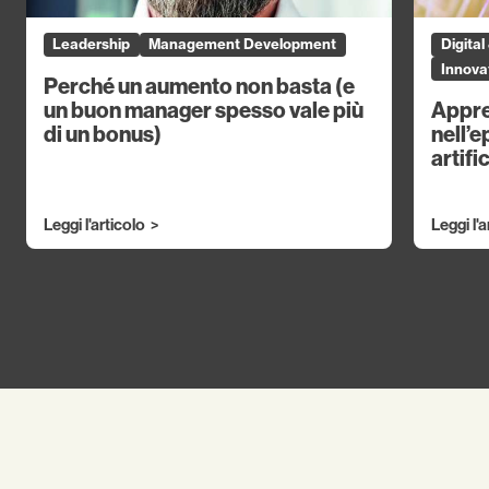
Leadership
Management Development
Digita
Innovat
Perché un aumento non basta (e
un buon manager spesso vale più
Appre
di un bonus)
nell’e
artifi
Leggi l'articolo
Leggi l'a