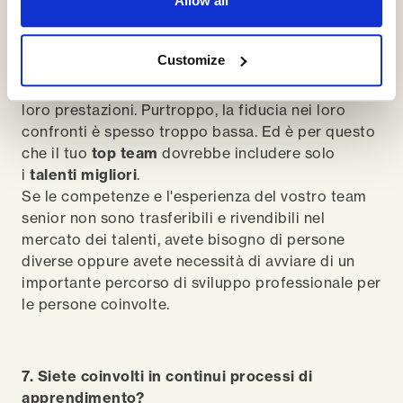
6. Altre organizzazioni vi assumerebbero come
Allow all
senior leadership team?
Vincereste nel mercato dei talenti? Quando
Customize
supportiamo senior team, a volte parliamo con i
loro stakeholders per raccogliere opinioni sulle
loro prestazioni. Purtroppo, la fiducia nei loro
confronti è spesso troppo bassa. Ed è per questo
che il tuo
top team
dovrebbe includere solo
i
talenti migliori
.
Se le competenze e l'esperienza del vostro team
senior non sono trasferibili e rivendibili nel
mercato dei talenti, avete bisogno di persone
diverse oppure avete necessità di avviare di un
importante percorso di sviluppo professionale per
le persone coinvolte.
7. Siete coinvolti in continui processi di
apprendimento?