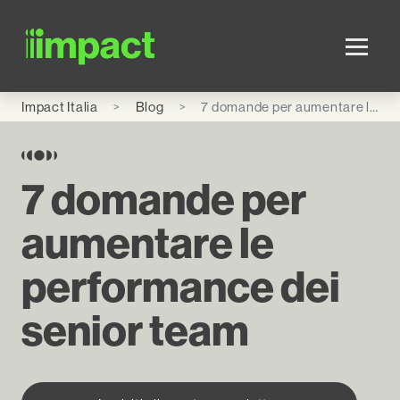
Skip to main content
Impact Italia
Blog
7 domande per aumentare le performance dei senior team
7 domande per
aumentare le
performance dei
senior team