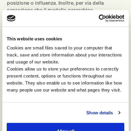
posizione o influenza. Inoltre, per via della
sensazione che il modello gerarchico
standardizzato sia l’unica struttura organizzativa
possibile per fare funzionare in maniera ottimale
le cose.
La
qualità del sistema
in cui le persone operano,
This website uses cookies
determina come queste saranno poi in grado di
Cookies are small files saved to your computer that
performare. Infatti, essa ha una grande influenza
track, save and store information about your interactions
sulla
performance
: troppo spesso persone di
and usage of our website.
talento sono sprecate per via di una struttura
Cookies allow us to store your preferences to correctly
organizzativa che limita la loro possibilità di
present content, options or functions throughout our
contribuire.
website. They also enable us to see information like how
I senior leader hanno bisogno di esaminare le
many people use our website and what pages they visit.
ipotesi alla base della strutturazione delle loro
organizzazioni ed essere onesti rispetto alla
necessità di un eventuale cambiamento.
Show details