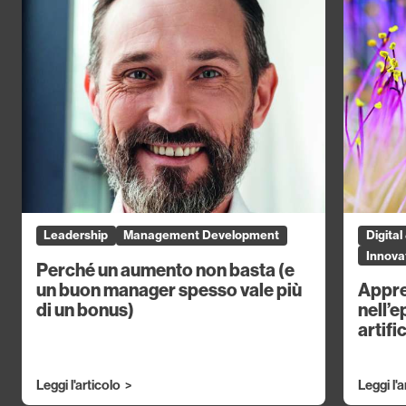
Leadership
Management Development
Digita
Innovat
Perché un aumento non basta (e
un buon manager spesso vale più
Appre
di un bonus)
nell’e
artifi
Leggi l'articolo
Leggi l'a