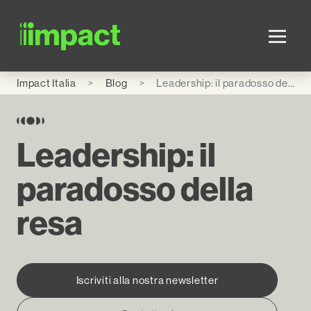
Skip to main content
Impact Italia
Blog
Leadership: il paradosso della resa
Leadership: il
paradosso della
resa
Iscriviti alla nostra newsletter