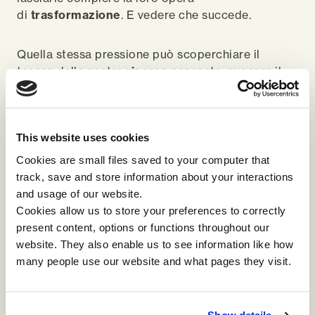
di
trasformazione
. E vedere che succede.
Quella stessa pressione può scoperchiare il
tesoro delle nostre
risorse
nascoste, evocare il
nostro
coraggio
, richiamare la nostra
audacia
,
stimolare la nostra
passione
e può generare una
risposta diversa, un salto, una evoluzione, una
trasformazione.
This website uses cookies
Cookies are small files saved to your computer that
track, save and store information about your interactions
Ci fa affrontare la paura e il rischio, ci mette
and usage of our website.
davanti alla possibilità di una consapevolezza
Cookies allow us to store your preferences to correctly
nuova, ci mostra il limite come un insieme di
present content, options or functions throughout our
possibilità nuove, dà corpo alla nostra creatività,
website. They also enable us to see information like how
fa appello al senso del sacrificio, quello che
many people use our website and what pages they visit.
accetta che possiamo essere spogliati e che
alcune parti di noi possano morire per lasciare il
posto a qualcosa di nuovo.