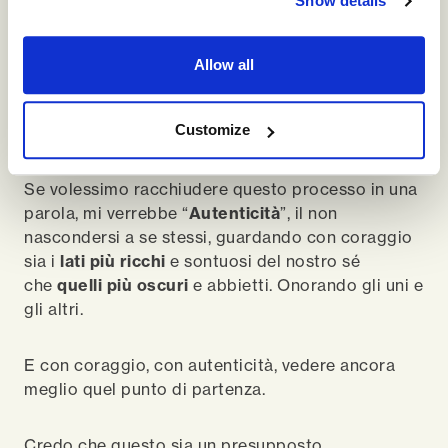
Show details
Oltre il limite c’è inesorabilmente l’
ignoto
, come
oltre ogni morte.
Allow all
Ma forse questo potrebbe essere un punto di
Customize
ripartenza.
Se volessimo racchiudere questo processo in una
parola, mi verrebbe “
Autenticità
”, il non
nascondersi a se stessi, guardando con coraggio
sia i
lati più ricchi
e sontuosi del nostro sé
che
quelli più oscuri
e abbietti. Onorando gli uni e
gli altri.
E con coraggio, con autenticità, vedere ancora
meglio quel punto di partenza.
Credo che questo sia un presupposto