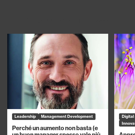
Ti potrebbe anche interessare
Leadership
Management Development
Digita
Innovat
Perché un aumento non basta (e
un buon manager spesso vale più
Appre